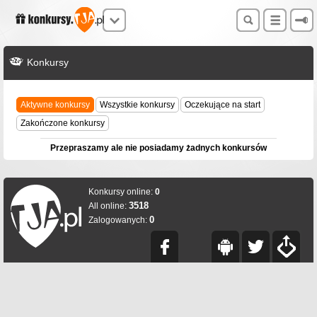
Konkursy
Aktywne konkursy
Wszystkie konkursy
Oczekujące na start
Zakończone konkursy
Przepraszamy ale nie posiadamy żadnych konkursów
Konkursy online:
0
3518
All online:
0
Zalogowanych: